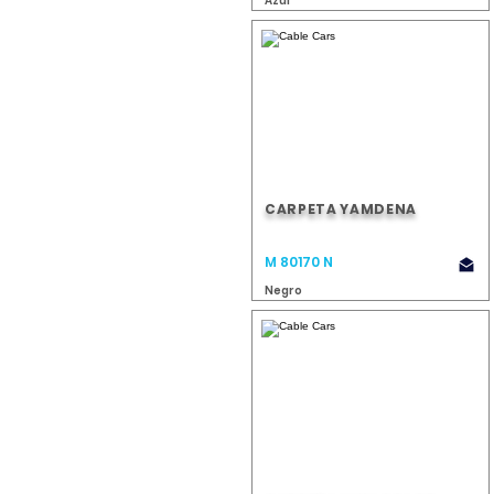
Azul
CARPETA YAMDENA
M 80170 N
Negro